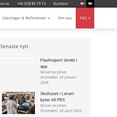
on.se
+46 (0)8 85 19 13
Kundzon
Lösningar & Referenser
Om oss
FAQ
Senaste nytt
Flashreport direkt i
app
Skrivet av Johan
Strömdahl,
26 januari
2026
Skohuset i Lerum
byter till PRS
Skrivet av Johan
Strömdahl,
28 april 2025