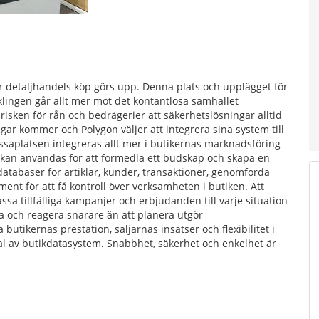
är detaljhandels köp görs upp. Denna plats och upplägget för
lingen går allt mer mot det kontantlösa samhället
 risken för rån och bedrägerier att säkerhetslösningar alltid
ngar kommer och Polygon väljer att integrera sina system till
ssaplatsen integreras allt mer i butikernas marknadsföring
r kan användas för att förmedla ett budskap och skapa en
databaser för artiklar, kunder, transaktioner, genomförda
ument för att få kontroll över verksamheten i butiken. Att
ssa tillfälliga kampanjer och erbjudanden till varje situation
a och reagera snarare än att planera utgör
tikernas prestation, säljarnas insatser och flexibilitet i
val av butikdatasystem. Snabbhet, säkerhet och enkelhet är