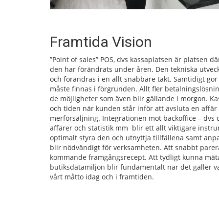
Framtida Vision
”Point of sales” POS, dvs kassaplatsen är platsen d
den har förändrats under åren. Den tekniska utveck
och förändras i en allt snabbare takt. Samtidigt gör
måste finnas i förgrunden. Allt fler betalningslösni
de möjligheter som även blir gällande i morgon. Ka
och tiden när kunden står inför att avsluta en affä
merförsäljning. Integrationen mot backoffice – dvs 
affärer och statistik mm blir ett allt viktigare instr
optimalt styra den och utnyttja tillfällena samt anpa
blir nödvändigt för verksamheten. Att snabbt parer
kommande framgångsrecept. Att tydligt kunna mäta bu
butiksdatamiljön blir fundamentalt när det gäller 
vårt måtto idag och i framtiden.